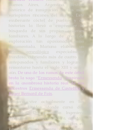
Buenos Aires, Argentina, destino
histórico de inmigración de los más
variopintos rincones del mundo. Este
exuberante cóctel de pueblos y de
historias la llevó a emprender la
búsqueda de sus propios orígenes
familiares. A lo largo de años de
exploración tan apasionada como
documentada, Mariana elaboró un
árbol genealógico
especialmente
frondoso, cubriendo más de cuatro mil
antepasados y familiares y logrando
remontarse hasta el siglo XIII y antes
aún.
De una de las ramas de este árbol
brota la saga “
Ermessenda
”, inspirada
en la asombrosa historia real de sus
ancestros
Ermessenda de Castellbó
y
Roger Bernard de Foix
.
Mariana vive actualmente en los
Estados Unidos, donde cursó dos
maestrías. De profesión Ingeniera
Industrial, es emprendedora, artista y
directora de numerosos proyectos en
internet. Como Agente de Patentes