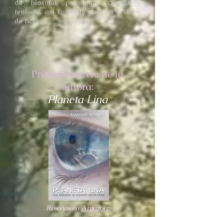
de filosofía, psicología, ciencia y
teología, así como de cuentos y obras
de ficción.
Primera novela de la
autora:
Planeta Lina
Reseñas en
Amazon: