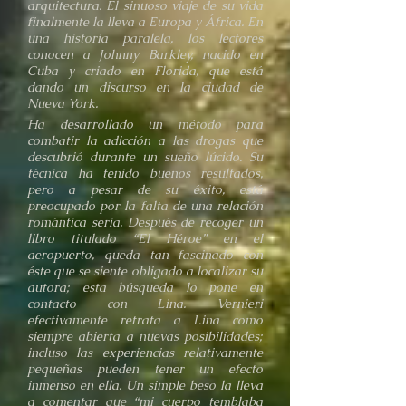
arquitectura. El sinuoso viaje de su vida
finalmente la lleva a Europa y África. En
una historia paralela, los lectores
conocen a Johnny Barkley, nacido en
Cuba y criado en Florida, que está
dando un discurso en la ciudad de
Nueva York.
Ha desarrollado un método para
combatir la adicción a las drogas que
descubrió durante un sueño lúcido. Su
técnica ha tenido buenos resultados,
pero a pesar de su éxito, está
preocupado por la falta de una relación
romántica seria. Después de recoger un
libro titulado “El Héroe” en el
aeropuerto, queda tan fascinado con
éste que se siente obligado a localizar su
autora; esta búsqueda lo pone en
contacto con Lina. Vernieri
efectivamente retrata a Lina como
siempre abierta a nuevas posibilidades;
incluso las experiencias relativamente
pequeñas pueden tener un efecto
inmenso en ella. Un simple beso la lleva
a comentar que “mi cuerpo temblaba