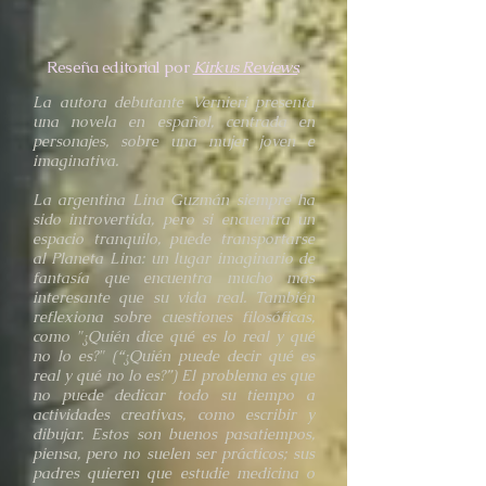
Reseña editorial por
Kirkus Reviews
:
La autora debutante Vernieri presenta
una novela en español, centrada en
personajes, sobre una mujer joven e
imaginativa.
La argentina Lina Guzmán siempre ha
sido introvertida, pero si encuentra un
espacio tranquilo, puede transportarse
al Planeta Lina: un lugar imaginario de
fantasía que encuentra mucho más
interesante que su vida real. También
reflexiona sobre cuestiones filosóficas,
como "¿Quién dice qué es lo real y qué
no lo es?" (“¿Quién puede decir qué es
real y qué no lo es?”) El problema es que
no puede dedicar todo su tiempo a
actividades creativas, como escribir y
dibujar. Estos son buenos pasatiempos,
piensa, pero no suelen ser prácticos; sus
padres quieren que estudie medicina o