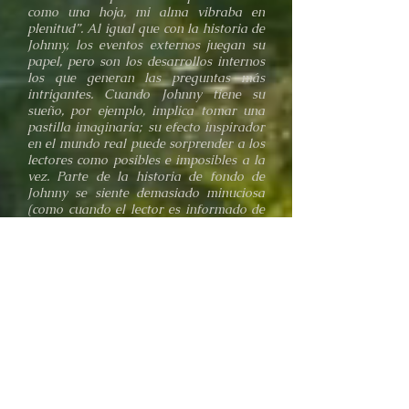
como una hoja, mi alma vibraba en
plenitud”. Al igual que con la historia de
Johnny, los eventos externos juegan su
papel, pero son los desarrollos internos
los que generan las preguntas más
intrigantes. Cuando Johnny tiene su
sueño, por ejemplo, implica tomar una
pastilla imaginaria; su efecto inspirador
en el mundo real puede sorprender a los
lectores como posibles e imposibles a la
vez. Parte de la historia de fondo de
Johnny se siente demasiado minuciosa
(como cuando el lector es informado de
las muchas luchas de su madre para
escapar de Cuba); sin embargo, cuando
la novela aborda los aspectos más
extraños de la mente, lo hace con
elocuencia.
Una historia detallada de los poderes del
pensamiento, el azar y el amor.