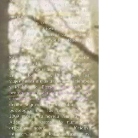
registrada en los Estados Unidos,
ayuda a inventores alrededor del
mundo, y especialmente en
Latinoamérica, a convertir en realidad
sus diseños, proyectos y sueños
innovadores en diversos campos de la
tecnología, a través de la obtención de
una patente norteamericana.
Su literatura, de indeleble sello
propio, invita a una apasionante
experiencia de inmersión en el mundo
interior, los sueños, la mente, y los
viajes de las almas a través del tiempo
y la historia.
Ficción, historia y su
propia genealogía se funden en las
creaciones literarias de Mariana
,
dando lugar a la particular magia
psicológica que las caracteriza. En
2009 publicó su novela Planeta Lina.
Además, es autora de numerosos
artículos sobre sueños lúcidos,
introversión, felicidad, y otros temas