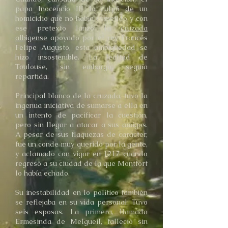
papa Inocencio III lo culpó de un
homicidio que no había cometido y con
ese pretexto lanzó la
cruzada
albigense
apoyado por el rey Francés
Felipe Augusto, esta ambigüedad se
hizo insostenible. La lealtad de
Toulouse, sin embargo, seguía
repartida.
Principal blanco de la cruzada, tuvo la
ingenua iniciativa de sumarse a ella en
un intento de pacificar la cuestión,
pero sin llegar a atacar a sus amigos.
A pesar de sus flaquezas de carácter,
fue un conde muy querido por la gente,
y aclamado con vigor en 1217 cuando
regresó a su ciudad de la que Montfort
lo había echado.
Su inestabilidad en lo político también
se reflejaba en su vida personal. Tuvo
seis esposas. La primera, llamada
Ermesinda de Melgueil, falleció sin