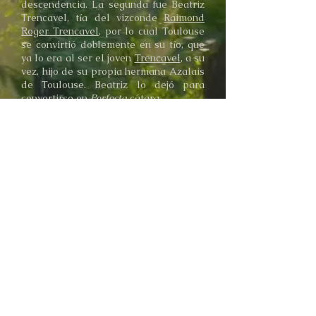
descendencia. La segunda fue Beatriz
Trencavel, tía del vizconde
Raimond
Roger Trencavel
, por lo cual Toulouse
se convirtió doblemente en su tío, que
ya lo era al ser el joven
Trencavel
, a su
vez, hijo de su propia hermana Azalais
de Toulouse. Beatriz lo dejó para
convertirse en
Perfecta
cátara.
Luego de un tercer matrimonio fallido
con una tal Bourguigne de Lusignan, se
casó con Juana Plantagenet, que fue la
madre de sus dos hijos sobrevivientes:
Raimondet de Toulouse
y
Wilhelmina
de Toulouse.
Juana lo abandonó
después de dar a luz a la niña y murió
poco tiempo después. Tras un quinto
matrimonio de breve duración
finalmente en 1203 se casó con Leonor
de Aragón, hermana del rey Pedro II
de Aragón, lo que le valió el invaluable
apoyo de Pedro en la
cruzada
albigense
y desembocó en su
dramática intervención en la batalla de