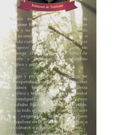
Nacido en 1156,
Raimond VI de
Toulouse
fue conde de Toulouse entre
1194 y su muerte en 1222. Conocido
por su amor a la poesía, a la música, a
la vida cortesana y a las mujeres y por
su apoyo a los trovadores, era sin
embargo criticado por su falta de
interés y habilidad en el ámbito
político y militar.
Amigo y protector de los
cátaros
, se
desesperaba por estar en buenos
términos también con la Iglesia
Católica y temía más que nada quedar
excomulgado. De ese modo, su apoyo
resultaba fluctuante y poco previsible.
Hacía todo en su poder para satisfacer
las exigencias del papa, pero
negándose en la práctica a perseguir a
los cátaros o echarlos de sus tierras.
Cuando, cansado de su inacción, el