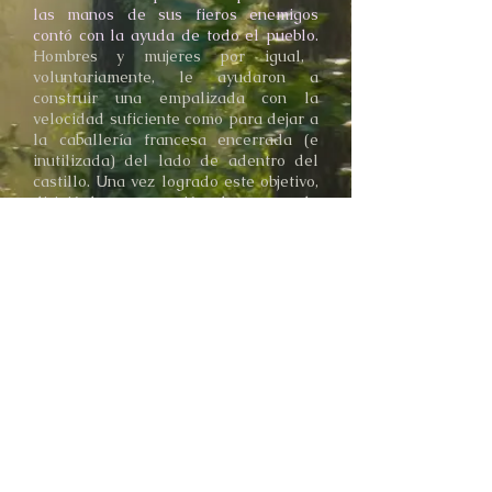
las manos de sus fieros enemigos
contó con la ayuda de todo el pueblo.
Hombres y mujeres por igual,
voluntariamente, le ayudaron a
construir una empalizada con la
velocidad suficiente como para dejar a
la caballería francesa encerrada (e
inutilizada) del lado de adentro del
castillo. Una vez logrado este objetivo,
dirigió la construcción de armas de
asedio, para finalmente recuperar
exitosamente el control del castillo. A
la muerte de
su padre
en 1222, lo
sucedió como
conde de Toulouse
,
duque de Narbona y marqués de
Provenza. En 1226 fue excomulgado
por su incorruptible fidelidad al
catarismo
.
Volver a "personajes"