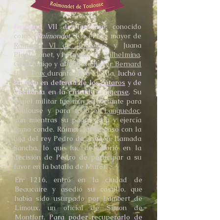
Raimond VII de Toulouse
, conocido
como
“Raimondet”
fue el hijo mayor de
Raimond VI de Toulouse
y Juana
Plantagenet, y hermano de
Wilhelmina
.
Gran amigo y aliado de
Roger Bernard
II de Foix
durante toda la vida,
luchó a
su lado en defensa de los
cátaros
y de
Occitania en la
cruzada albigense
.
Su
papel militar fue muy importante para
Toulouse y para todo el
Languedoc
,
aún mientras su padre vivía y ejercía
como conde. Raimondet se casó con la
hija del rey Pedro de Aragón, llamada
Sancha, lo que fue definitorio en la
decisión de Pedro de participar a su
favor en la batalla de Muret.
En 1216, entró en la ciudad de
Beaucaire y asedió su castillo, que
había sido usurpado por Lambert de
Limoux, un oficial de Simon de
Montfort.
Para poder recuperarlo de