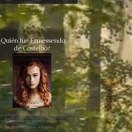
Quién fue Ermessenda
¿
de Castelbó
?
La trilogía “Ermessenda” está inspirada 
en la sorprendente historia real de una 
de las grandes damas soberanas de la 