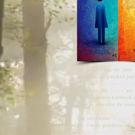
La asociación de este
orígenes, la palabra
par
de virtudes a las que 
sinónimo de
honor
en 
Occitania era habitual 
rígidos vínculos de vasa
Por otro lado,
el
paratg
en cuya palabra se 
comportamiento se guía 