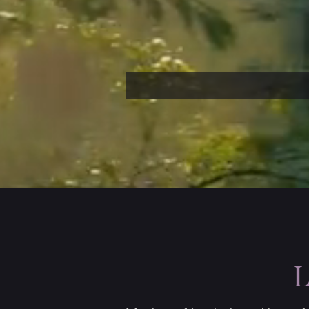
de una vizcondesa medieval en tiempos
de los cátaros, tiene muchas causas que
se juntan, pero una de las más
importantes es mi propia historia
familiar, y los pequeños “milagros” que
me ayudaron a descubrirla.
L