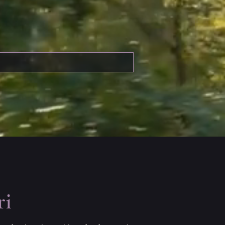
edad media: Ermessenda de Castellbó. 
Nacida en Cataluña en 1195,
ri