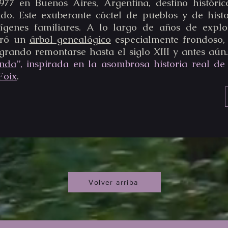
977 en Buenos Aires, Argentina, destino históri
do. Este exuberante cóctel de pueblos y de hist
ígenes familiares. A lo largo de años de expl
oró un
árbol genealógico
especialmente frondoso,
grando remontarse hasta el siglo XIII y antes aún
enda
”, inspirada en la asombrosa historia real de
Foix
.
Volver arriba