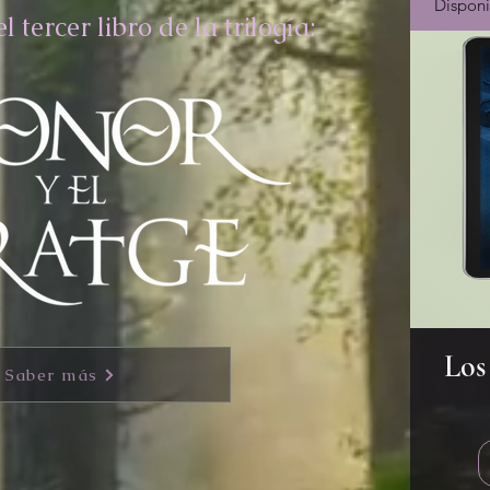
Disponi
tercer libro de la trilogía:
Los
Saber más