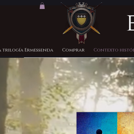
a trilogía Ermessenda
Comprar
Contexto histó