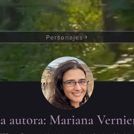
considerarla herética. Su fe incluye la 
 
creencia en la reencarnación, así como 
 
en un Dios,
 
 
 
Personajes
a autora: Mariana Vernie