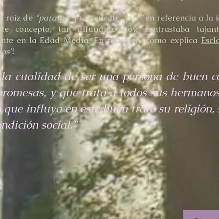
a raíz de
“paratge”
proviene de
“par”
en referencia a la
i
e concepto, tan difundido hoy, contrastaba tajan
nante en la Edad Media. En resumen, como explica
Escl
los”
:
s la cualidad de ser una persona de buen 
romesas, y que trata a todos sus hermanos
 que influya en este buen trato su religión,
ondición social.”