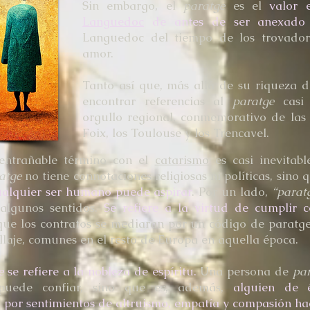
Sin embargo, el
paratge
es el
valor 
Languedoc
de antes de ser anexado 
Languedoc del tiempo de los trovadore
amor.
Tanto así que, más allá de su riqueza de
encontrar referencias al
paratge
casi 
orgullo regional, conmemorativo de las g
Foix, los Toulouse y los Trencavel.
 entrañable término con el
catarismo
es casi inevitabl
atge
no tiene connotaciones religiosas ni políticas, sino
cualquier ser humano puede aspirar
. Por un lado,
“parat
algunos sentidos.
Se refiere a la virtud de cumplir 
que los contratos se mediaran por un código de paratg
llaje, comunes en el resto de Europa en aquella época.
e
se refiere a la nobleza de espíritu.
Una persona de
pa
puede confiar, sino que es, además,
alguien de é
por sentimientos de altruismo, empatía y compasión ha