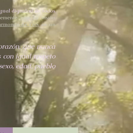
gual dignidad de todos
temente con la visión
armonde de Foix
en un
corazón, que nunca
 con igual respeto
 sexo, edad, pueblo