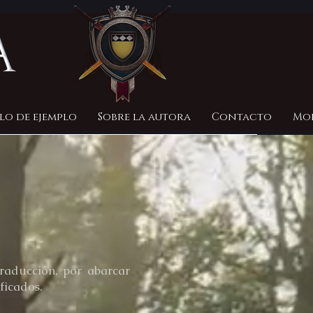
lo de ejemplo
Sobre la autora
Contacto
Mo
raducción, por abarcar
ificados.