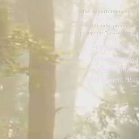
Más importantemente, l
los seres humanos.
Est
estratificada predomi
pasaje de
“Los dos castil
“El paratge e
incumple sus p
y dignidad, sin
de origen, ni c