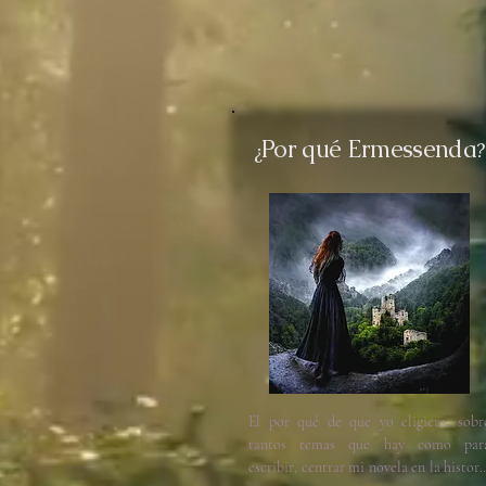
Por qué Ermessenda
¿
?
El por qué de que yo eligiera, sobre
tantos temas que hay como para
escribir, centrar mi novela en la historia