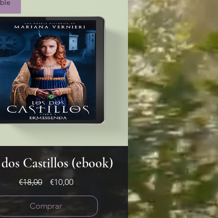
ble
 dos Castillos (ebook)
Precio
Precio
€18,00
€10,00
de
oferta
Comprar