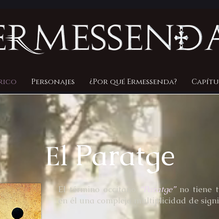
rico
Personajes
¿Por qué Ermessenda?
Capítu
Paratge
El
El término occitano
“Paratge”
no tiene t
en él una compleja multiplicidad de sign