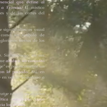
esencial que define al
a Francia.
El místico
s y de las cortes del
 significados, es usual
como un símbolo de
loriosas tierras de los
e. Sin embargo, en sus
 que
alude a un conjunto
ge”
es prácticamente un
con lo pactado.
Así, en
e en vez de someterse a
ratge
no sólo es alguien
tica intachable, cuyo
cia los demás.