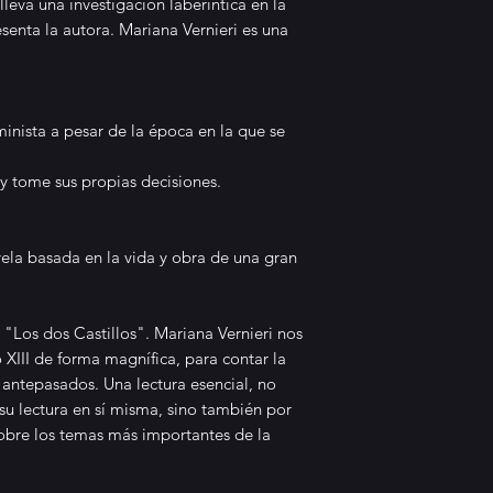
 lleva una investigación laberíntica en la
Elise Garza
esenta la autora. Mariana Vernieri es una
Ermessenda: Los
histórica con sa
Se dice que la r
inista a pesar de la época en la que se
ficción, esto po
sucedan eventos
 y tome sus propias decisiones.
normalmente imp
Ermessenda: Los
inequívoca de el
vela basada en la vida y obra de una gran
¿Te gustaría tra
mágico donde se
"Los dos Castillos". Mariana Vernieri nos
romance entre un
 XIII de forma magnífica, para contar la
¿Donde los sueñ
s antepasados. Una lectura esencial, no
presagian y asi
su lectura en sí misma, sino también por
creía? ¿Un mund
sobre los temas más importantes de la
hombres con el p
se deshacen de 