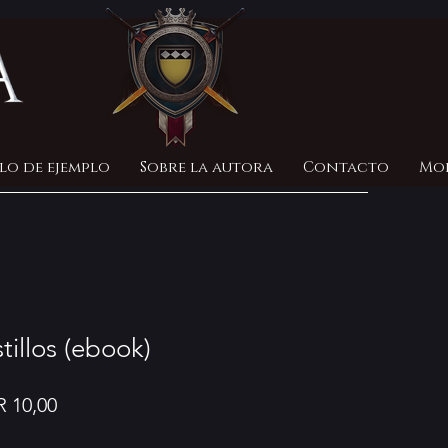
lo de ejemplo
Sobre la autora
Contacto
Mo
tillos (ebook)
cio
Precio
 10,00
de