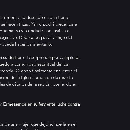
Cataluña del sig
vizconde Arnau,
futuro justo par
trimonio no deseado en una tierra
se hacen trizas. Ya no podrá crecer para
sueños se desva
Word W
obernar su vizcondado con justicia e
casarse con el h
Stick
aginado. Deberá desposar al hijo del
región vecina. Ex
Print l
 pueda hacer para evitarlo.
refugio entre lo
espiritual. ¿Ser
n su destierro la sorprende por completo.
mantener su iden
ogedora comunidad espiritual de los
ama, o serán la p
tenencia. Cuando finalmente encuentra el
dicten su camin
ición de la Iglesia amenaza de muerte
historia, la auto
les de cátaros de la región, poniendo en
lectores a un vi
Ermessenda lucha
estilo de escritu
r Ermessenda en su ferviente lucha contra
ofrece una vívida
medieval, transp
ida de una mujer que dejó su huella en el
Cataluña de 1202