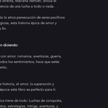
directa, Mariana Vernieri, evoca el
Ermessenda es a
ndencia de una lucha a todo o nada.
inteligente, val
Recomiendo enca
 la atroz persecución de seres pacíficos
cautivadora a aq
igiosa, esta historia épica de amor y
histórico interes
 fin.
viaje de amor y 
Fuente: Goodrea
án diciendo:
★★★★★
 con amor, romance, aventuras, guerra,
 todos los sentimientos, hace que estés
February 23, 20
ento.
Nico S.
La historia de E
comencé la lect
a historia, el amor, la superación y
una novela no m
época este libro es perfecto para ti.
esta. Quedarme 
por no poder dej
ica tiene de todo: Luchas de conquista,
más de la histori
tos, estrategias, intriga, aventuras, y