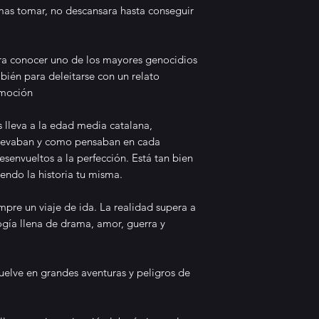
mí, perdida en e
mas tomar, no descansara hasta conseguir
lectura de esta 
historia, la desc
en forma bella y
a conocer uno de los mayores genocidios
ién para deleitarse con un relato
histórico y la vid
emoción
de suspenso nece
la amistad, la fam
s lleva a la edad media catalana,
mayores grande
llevaban y como pensaban en cada
peores bajezas, 
envueltos a la perfección. Está tan bien
hacen de este pri
endo la historia tu misma.
lectura esencial,
promueve su lect
empre un viaje de ida. La realidad supera a
también por ser 
logía llena de drama, amor, guerra y
sobre los temas 
Fuente: Goodrea
uelve en grandes aventuras y peligros de
★★★★★
February 23, 20