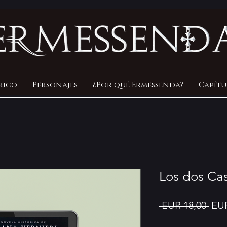
rico
Personajes
¿Por qué Ermessenda?
Capítu
Los dos Cas
Pre
 EUR 18,00 
EUR