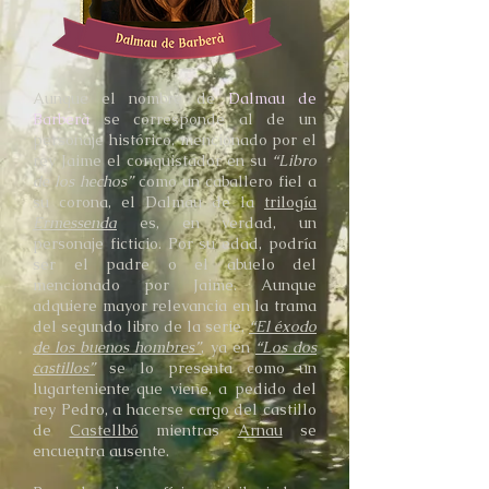
Aunque el nombre de
Dalmau de
Barberà
se corresponde al de un
personaje histórico, mencionado por el
rey Jaime el conquistador en su
“Libro
de los hechos”
como un caballero fiel a
su corona, el Dalmau de la
trilogía
Ermessenda
es, en verdad, un
personaje ficticio. Por su edad, podría
ser el padre o el abuelo del
mencionado por Jaime. Aunque
adquiere mayor relevancia en la trama
del segundo libro de la serie,
“El éxodo
de los buenos hombres”
, ya en
“Los dos
castillos”
se lo presenta como un
lugarteniente que viene, a pedido del
rey Pedro, a hacerse cargo del castillo
de
Castellbó
mientras
Arnau
se
encuentra ausente.