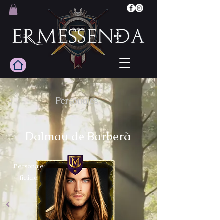
Personajes
Dalmau de Barberà
Personaje
ficticio