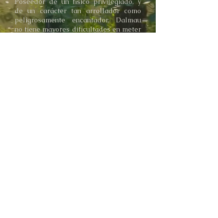
Poseedor de un físico privilegiado, y
de un carácter tan arrollador como
peligrosamente encantador, Dalmau
no tiene mayores dificultades en meter
a las mujeres que desea en su cama, y
a los hombres en su bolsillo. A todos
salvo al viejo chambelán de Castellbó,
Adalric de Narváez
, que lo tiene entre
ceja y ceja…
Volver a "personajes"
Comprar "Los dos Castillos"
© 2023 por Mariana Vernieri
Política de Privacidad y Cookies